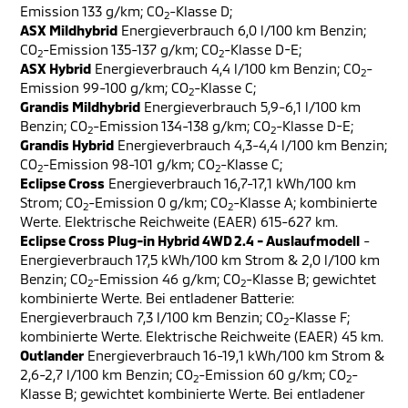
Emission 133 g/km; CO
-Klasse D;
2
ASX Mildhybrid
Energieverbrauch 6,0 l/100 km Benzin;
CO
-Emission 135-137 g/km; CO
-Klasse D-E;
2
2
ASX Hybrid
Energieverbrauch 4,4 l/100 km Benzin; CO
-
2
Emission 99-100 g/km; CO
-Klasse C;
2
Grandis Mildhybrid
Energieverbrauch 5,9-6,1 l/100 km
Benzin; CO
-Emission 134-138 g/km; CO
-Klasse D-E;
2
2
Grandis Hybrid
Energieverbrauch 4,3-4,4 l/100 km Benzin;
CO
-Emission 98-101 g/km; CO
-Klasse C;
2
2
Eclipse Cross
Energieverbrauch 16,7-17,1 kWh/100 km
Strom; CO
-Emission 0 g/km; CO
-Klasse A; kombinierte
2
2
Werte. Elektrische Reichweite (EAER) 615-627 km.
Eclipse Cross Plug-in Hybrid 4WD 2.4 - Auslaufmodell
-
Energieverbrauch 17,5 kWh/100 km Strom & 2,0 l/100 km
Benzin; CO
-Emission 46 g/km; CO
-Klasse B; gewichtet
2
2
kombinierte Werte. Bei entladener Batterie:
Energieverbrauch 7,3 l/100 km Benzin; CO
-Klasse F;
2
kombinierte Werte. Elektrische Reichweite (EAER) 45 km.
Outlander
Energieverbrauch 16-19,1 kWh/100 km Strom &
2,6-2,7 l/100 km Benzin; CO
-Emission 60 g/km; CO
-
2
2
Klasse B; gewichtet kombinierte Werte. Bei entladener