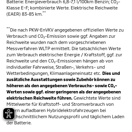
Batterie: Energieverbrauch 6,8-7,1 l/100km Benzin; CO
-
2
Klasse E-F; kombinierte Werte. Elektrische Reichweite
**
(EAER) 83-85 km.
**
Die nach PKW-EnVKV angegebenen offiziellen Werte zu
Verbrauch und CO₂-Emission sowie ggf. Angaben zur
Reichweite wurden nach dem vorgeschriebenen
Messverfahren WLTP ermittelt. Die tatsächlichen Werte
zum Verbrauch elektrischer Energie / Kraftstoff, ggf. zur
Reichweite und den CO₂-Emissionen hängen ab von
individueller Fahrweise, Straßen-, Verkehrs- und
Wetterbedingungen, Klimaanlageneinsatz etc.
Dies und
zusätzliche Ausstattungen sowie Zubehör können zu
höheren als den angegebenen Verbrauchs- sowie CO₂-
Werten sowie ggf. einer geringeren als der angegebenen
elektrischen Reichweite führen.
Gewichtete Werte sind
Mittelwerte für Kraftstoff- und Stromverbrauch von
extern aufladbaren Hybridelektrofahrzeugen bei
durchschnittlichem Nutzungsprofil und täglichem Laden
der Batterie.