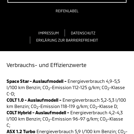
REIFENLABEL
IMPRESSUM
DATENSCHUTZ
ERKLÄRUNG ZUR BARRIEREFREIHEIT
Verbrauchs- und Effizienzwerte
Space Star - Auslaufmodell -
Energieverbrauch 4,9-5,5
l/100 km Benzin; CO
-Emission 112-125 g/km; CO
-Klasse
2
2
C-D;
COLT 1.0 - Auslaufmodell -
Energieverbrauch 5,2-5,3 l/100
km Benzin; CO
-Emission 118-119 g/km; CO
-Klasse D;
2
2
COLT Hybrid - Auslaufmodell -
Energieverbrauch 4,2-4,3
l/100 km Benzin; CO
-Emission 96-97 g/km; CO
-Klasse
2
2
C;
ASX 1.2 Turbo
Energieverbrauch 5,9 l/100 km Benzin; CO
-
2