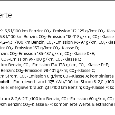
erte
9-5,5 l/100 km Benzin; CO
-Emission 112-125 g/km; CO
-Klas
2
2
,3 l/100 km Benzin; CO
-Emission 118-119 g/km; CO
-Klasse 
2
2
,2-4,3 l/100 km Benzin; CO
-Emission 96-97 g/km; CO
-Klas
2
2
in; CO
-Emission 133 g/km; CO
-Klasse D;
2
2
nzin; CO
-Emission 135-137 g/km; CO
-Klasse D-E;
2
2
; CO
-Emission 99-100 g/km; CO
-Klasse C;
2
2
0 km Benzin; CO
-Emission 134-138 g/km; CO
-Klasse D-E;
2
2
 Benzin; CO
-Emission 98-101 g/km; CO
-Klasse C;
2
2
 km Strom; CO
-Emission 0 g/km; CO
-Klasse A; kombinierte 
2
2
odell
- Energieverbrauch 17,5 kWh/100 km Strom & 2,0 l/100
erie: Energieverbrauch 7,3 l/100 km Benzin; CO
-Klasse F; k
2
trom & 2,6-2,7 l/100 km Benzin; CO
-Emission 60 g/km; CO
2
2
00km Benzin; CO
-Klasse E-F; kombinierte Werte. Elektrische
2