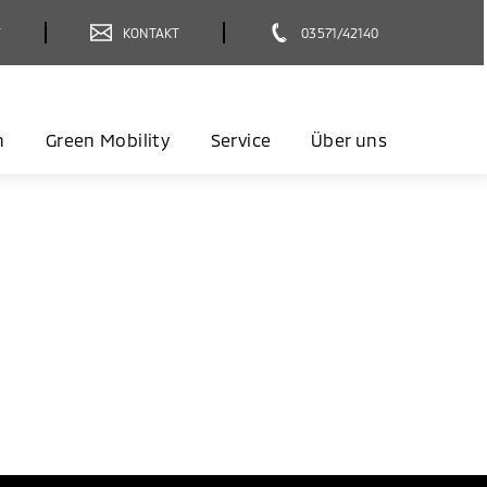
T
KONTAKT
03571/42140
n
Green Mobility
Service
Über uns